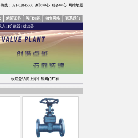
热线：021-62845588
新闻中心
服务中心
网站地图
载
荣誉证书
阀门知识
销售网络
联系我们
吸入口扩散器
|
过滤器
欢迎您访问上海中压阀门厂有限公司网站，我们将竭力为您提供优质服务 021-6284