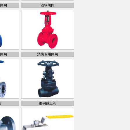
闸阀
锻钢闸阀
闸阀
消防专用闸阀
阀
锻钢截止阀