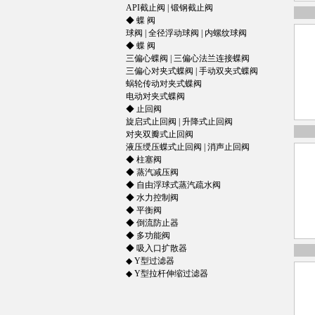
API截止阀
|
锻钢截止阀
◆
蝶 阀
球阀
|
全径浮动球阀
|
内螺纹球阀
◆
蝶 阀
三偏心蝶阀
|
三偏心法兰连接蝶
阀
三偏心对夹式蝶阀
|
手动双夹式蝶阀
蜗轮传动对夹式蝶阀
电动对夹式蝶阀
◆
止回阀
旋启式止回阀
|
升降式止回阀
对夹双瓣式止回阀
液压绶压蝶式止回阀
|
消声止回阀
◆
柱塞阀
◆
蒸汽减压阀
◆
自由浮球式蒸汽疏水阀
◆
水力控制
阀
◆
平衡阀
◆
倒流防止器
◆
多功能阀
◆
吸入口扩散器
◆
Y型过滤器
◆
Y型拉杆伸缩过滤器