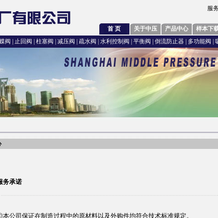
服务
首 页
关于中压
产品中心
样本下
蝶阀
|
止回阀
|
柱塞阀
|
减压阀
|
疏水阀
|
水利控制阀
|
平衡阀
|
倒流防止器
|
多功能阀
|
心
服务承诺
◎本公司保证在制造过程中的原材料以及外购件均符合技术标准规定。