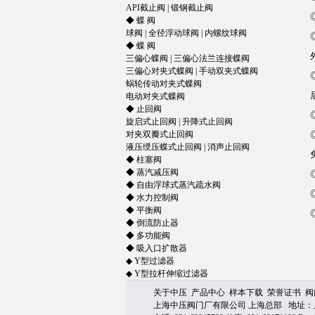
API截止阀
|
锻钢截止阀
◆
蝶 阀
球阀
|
全径浮动球阀
|
内螺纹球阀
◆
蝶 阀
三偏心蝶阀
|
三偏心法兰连接蝶
阀
三偏心对夹式蝶阀
|
手动双夹式蝶阀
蜗轮传动对夹式蝶阀
电动对夹式蝶阀
◆
止回阀
旋启式止回阀
|
升降式止回阀
对夹双瓣式止回阀
液压绶压蝶式止回阀
|
消声止回阀
◆
柱塞阀
◆
蒸汽减压阀
◆
自由浮球式蒸汽疏水阀
◆
水力控制
阀
◆
平衡阀
◆
倒流防止器
◆
多功能阀
◆
吸入口扩散器
◆
Y型过滤器
◆
Y型拉杆伸缩过滤器
关于中压
产品中心
样本下载
荣誉证书
阀
上海中压阀门厂有限公司 上海总部 地址：上海