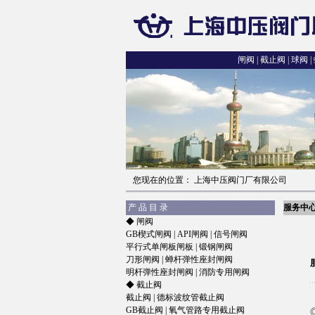
闸阀
|
截止阀
|
球阀
|
您现在的位置： 上海中压阀门厂有限公司
产 品 目 录
服务中
◆
闸阀
GB楔式闸阀
|
API闸阀
|
信号闸阀
平行式单闸板闸板
|
锻钢闸阀
刀形闸阀
|
蝉杆弹性座封闸阀
明杆弹性座封闸阀
|
消防专用闸阀
◆
截止阀
截止阀
|
德标波纹管截止阀
GB截止阀
|
氧气管路专用截止阀