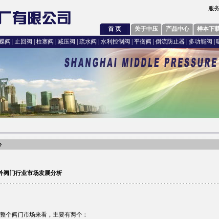
服务
首 页
关于中压
产品中心
样本下
蝶阀
|
止回阀
|
柱塞阀
|
减压阀
|
疏水阀
|
水利控制阀
|
平衡阀
|
倒流防止器
|
多功能阀
|
心
内外阀门行业市场发展分析
整个阀门市场来看，主要有两个：