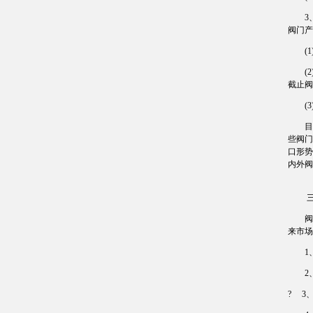
3、国
阀门产
(1)
(2)
截止阀
(3)
目前
些阀门
口形势
内外阀
三、
阀门产
来市场
1、
2、
? 3