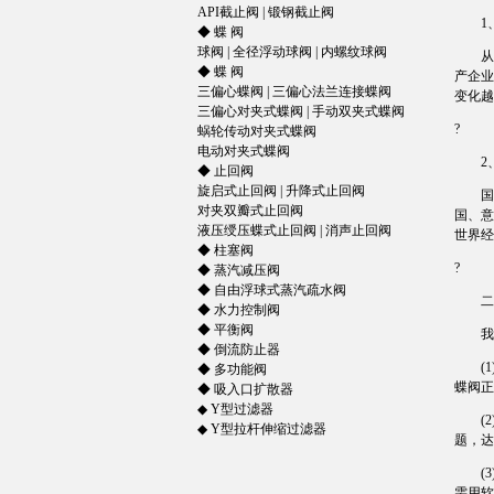
API截止阀
|
锻钢截止阀
1、
◆
蝶 阀
球阀
|
全径浮动球阀
|
内螺纹球阀
从这
◆
蝶 阀
产企业
三偏心蝶阀
|
三偏心法兰连接蝶
阀
变化越
三偏心对夹式蝶阀
|
手动双夹式蝶阀
?
蜗轮传动对夹式蝶阀
电动对夹式蝶阀
2、
◆
止回阀
旋启式止回阀
|
升降式止回阀
国外
对夹双瓣式止回阀
国、意
液压绶压蝶式止回阀
|
消声止回阀
世界经
◆
柱塞阀
?
◆
蒸汽减压阀
◆
自由浮球式蒸汽疏水阀
二、
◆
水力控制
阀
◆
平衡阀
我国阀
◆
倒流防止器
(1)
◆
多功能阀
蝶阀正
◆
吸入口扩散器
◆
Y型过滤器
(2)
◆
Y型拉杆伸缩过滤器
题，达
(3)
需用软