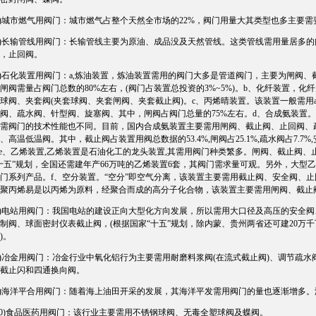
城市燃气用阀门：城市燃气占整个天然全市场的22%，阀门用量大其类型也多主要需
长输管线用阀门：长输管线主要为原油、成品没及天然管线。这类管线需用量居多的
，止回阀。
石化装置用阀门：a,炼油装置，炼油装置需用的阀门大多是管道阀门，主要为闸阀、
闸阀需量占阀门总数的80%左右，(阀门占装置总投资的3%~5%)。b、化纤装置，
球阀、夹套阀(夹套球阀、夹套闸阀、夹套截止阀)。c、丙烯晴装置。该装置一般需用
阀、疏水阀、针型阀、旋塞阀、其中，闸阀占阀门总量的75%左右。d、合成氨装置
需阀门的技术性能也不同。目前，国内合成氨装置主要需用闸阀、截止阀、止回阀、
、高温低温阀。其中，截止阀占装置用阀总数据的53.4%,闸阀占25.1%,疏水阀占7.7%
4%.e、乙烯装置,乙烯装置是石油化工的龙头装置,其需用阀门种类繁多。闸阀、截止
十五”规划，全国还需建年产66万吨的乙烯装置6套，其阀门需求量可观。另外，大型
门系列产品。f、空分装置。“空分”即空气分离，该装置主要需用截止阀、安全阀、
聚丙烯易是以丙烯为原料，经聚合而成的高分子化合物，该装置主要需用闸阀、截止
电站用阀门：我国电站的建设正向大型化方向发展，所以需用大口径及高压的安全阀
制阀、球面密封仪表截止阀，(根据国家“十五”规划，除内蒙、贵州两省还可建20万
)。
冶金用阀门：冶金行业中氧化铝行为主要需用耐磨料浆阀(在流式截止阀)、调节疏水
截止闪和四通换向阀。
海洋平合用阀门：随着海上油田开采的发展，其海洋平发需用阀门的量也逐渐增多。
)食品医药用阀门：该行业主要需用不锈钢球阀、无毒全塑球阀及蝶阀。