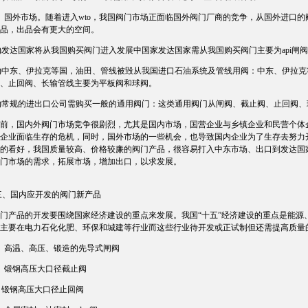
外市场。随着进入wto，我国阀门市场正面临国外阀门厂商的竞争，从国外进口的
品，出品会有更大的空间。
发达国家将从我国购买阀门进入发展中国家发达国家需从我国购买阀门主要为api闸
中东、伊拉克等国，油田、管线被毁从我国进口石油系统及管线用阀：中东、伊拉克
、止回阀、长输管线主要为平板阀和球阀。
常规的进出口公司需购买一般的通用阀门：这类通用阀门从闸阀、截止阀、止回阀、
，国内外阀门市场竞争很剧烈，尤其是国内市场，国营企业与乡镇企业和民营个体企
企业面临生存的危机，同时，国外市场的一些机会，也导致国内企业为了生存去努力
的看好，我国质量较高、价格较廉的阀门产品，很容易打入中东市场、出口到发达国
门市场的需求，拓展市场，增加出口，以求发展。
国内应开发的阀门新产品
品的开发要围绕国家经济建设的重点来发展。我国“十五”经济建设的重点是能源
主要在电力石化化肥、环保和城建等行业而这些行业待开发或正试制但还需提高质量
高温、高压、锻造的先导式闸阀
锻钢高压大口径截止阀
、锻钢高压大口径止回阀