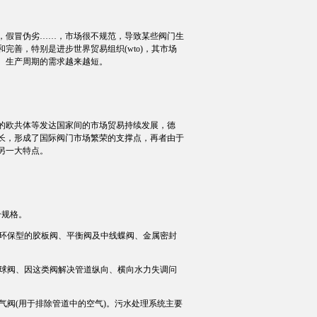
假冒伪劣……，市场很不规范，导致某些阀门生
善，特别是进步世界贸易组织(wto)，其市场
、生产周期的需求越来越短。
欧共体等发达国家间的市场贸易持续发展，德
长，形成了国际阀门市场繁荣的支撑点，再者由于
另一大特点。
个规格。
环保型的胶板阀、平衡阀及中线蝶阀、金属密封
。
球阀、因这类阀解决管道纵向、横向水力失调问
阀(用于排除管道中的空气)。污水处理系统主要