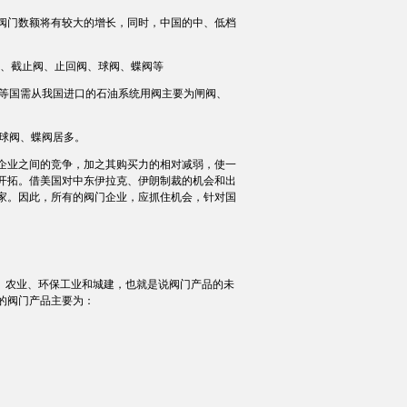
阀门数额将有较大的增长，同时，中国的中、低档
阀、截止阀、止回阀、球阀、蝶阀等
等国需从我国进口的石油系统用阀主要为闸阀、
球阀、蝶阀居多。
业之间的竞争，加之其购买力的相对减弱，使一
开拓。借美国对中东伊拉克、伊朗制裁的机会和出
家。因此，所有的阀门企业，应抓住机会，针对国
、农业、环保工业和城建，也就是说阀门产品的未
的阀门产品主要为：