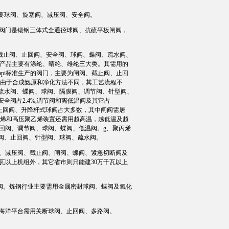
要球阀、旋塞阀、减压阀、安全阀。
阀门是锻钢三体式全通径球阀、抗硫平板闸阀，
截止阀、止回阀、安全阀、球阀、蝶阀、疏水阀、
化纤产品主要有涤纶、晴纶、维纶三大类。其需用的
api标准生产的阀门，主要为闸阀、截止阀、止回
。由于合成氨原和净化方法不同，其工艺流程不
疏水阀、蝶阀、球阀、隔膜阀、调节阀、针型阀、
,安全阀占2.4%,调节阀和离低温阀及其它占
阀、止回阀、升降杆式球阀占大多数，其中闸阀需居
乙烯和高压聚乙烯装置还需用超高温，越低温及超
止回阀、调节阀、球阀、蝶阀、低温阀。g、聚丙烯
阀、止回阀、针型阀、球阀、疏水阀。
、减压阀、截止阀、闸阀、蝶阀、紧急切断阀及
千瓦以上机组外，其它省市则只能建30万千瓦以上
阀。炼钢行业主要需用金属密封球阀、蝶阀及氧化
海洋平台需用关断球阀、止回阀、多路阀。