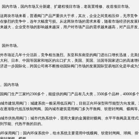
国内市场，国内市场又分新建、扩建程项目市场，老装置维修、改造项目市场。
两块市场来看，普通阀门产品严重供大于求，其次，企业之间竟相压仰，无序竞争，
在惨烈的竞争中，连年大幅度亏损。从这两块市场的需求来看，随着市场经济的发展和完
来越大，企业受市场的影响越来越深，用户对市场产品的需求越来越高，对产品开发
国外市场。
市场近几年十分活跃，竞争相当激烈。东亚和东南亚的阀门进出口增长迅速，北美的
大利、日本、中国等国家和地区的出口扩大，美国、英国、法国等国家进口的高速增
济进一步国际化，跨国公司将不断推动国际阀门市场的发展国际贸易地区化是毕成为
国内市场
门生产三家约2300多个，能提供的阀门产品有几大类，3500多个品种，40000多
城市建筑用阀门：城建系统一般采用低压阀门，目前正向环保型和节能型方向发展。
在逐渐取代低压铁制闸阀。国内城市建筑需用阀门多为平衡阀、软密封闸阀、蝶阀等
城市供热用阀门：城市代热系统中，需用大量的金属密封蝶阀、水平平衡阀及直埋式
到节能、代热平衡的目的。
环保用阀门：国内环保系统中，给水系统主要需用中线蝶阀、软密封闸阀、球阀、排气
密封闸阀、蝶阀。