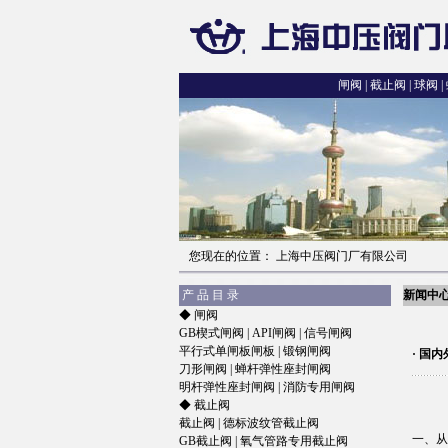
闸阀
|
截止阀
|
球阀
|
您现在的位置： 上海中压阀门厂有限公司
产 品 目 录
新闻中
◆
闸阀
GB楔式闸阀
|
API闸阀
|
信号闸阀
平行式单闸板闸板
|
锻钢闸阀
· 国
刀形闸阀
|
蝉杆弹性座封闸阀
明杆弹性座封闸阀
|
消防专用闸阀
◆
截止阀
截止阀
|
德标波纹管截止阀
一、从
GB截止阀
|
氧气管路专用截止阀