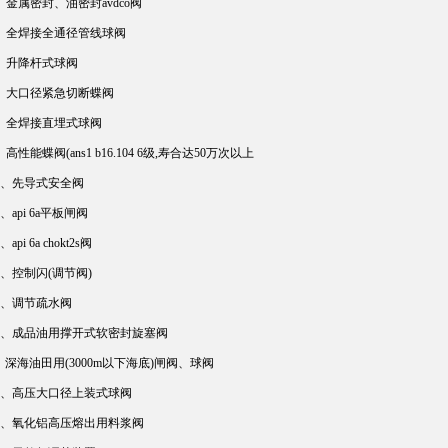
属密封、油密封avdco阀
全焊接全通径管线球阀
升降杆式球阀
大口径紧急切断蝶阀
全焊接直埋式球阀
能蝶阀(ans1 b16.104 6级,寿合达50万次以上
、先导式安全阀
api 6a平板闸阀
i 6a chokt2s阀
控制闪(调节阀)
、调节疏水阀
、成品油用撑开式软密封旋塞阀
6、深海油田用(3000m以下海底)闸阀、球阀
、高压大口径上装式球阀
、氧化铝高压熔出用料浆阀