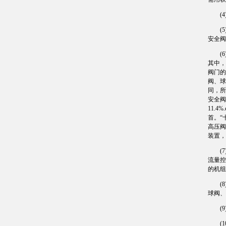
(4)
(5)
安全阀
(6)
其中，
阀门的
阀、球
同，所
安全阀
11.
首。“
高压阀
装置，
(7)
流量控
的机组
(8)
球阀、
(9)
(10